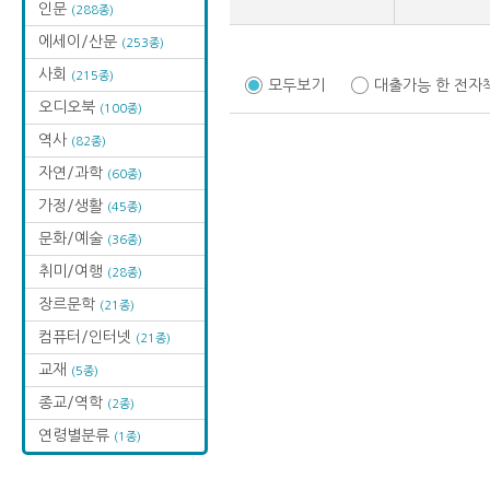
인문
(288종)
에세이/산문
(253종)
사회
(215종)
모두보기
대출가능 한 전자
오디오북
(100종)
역사
(82종)
자연/과학
(60종)
가정/생활
(45종)
문화/예술
(36종)
취미/여행
(28종)
장르문학
(21종)
컴퓨터/인터넷
(21종)
교재
(5종)
종교/역학
(2종)
연령별분류
(1종)