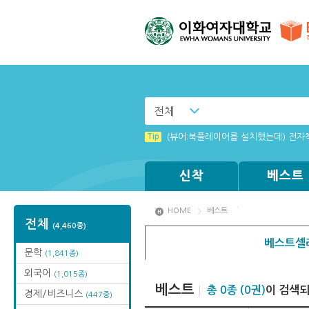
전체
Tip
MAMACExtrac.dll 파일 다운로드
Tip
(뷰어:북플레이어를 설치했는데) 전자
신착
베스트
HOME
베스트
전체
(4,460종)
베스트셀
문학
(1,841종)
외국어
(1,015종)
베스트
총 0종 (0권)
이 검색
경제/비즈니스
(447종)