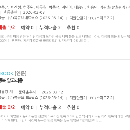
윤홍균, 박진성, 하주원, 이두형, 박종석, 지민아, 배승민, 차승민, 장광호(팔호광장)
흐름출판
2026-02-03
공급 : (주)북큐브네트웍스 (2026-05-14)
지원단말기 : PC/스마트기기
대출 1/2
예약 0
누적대출 2
추천 0
내일, 우리 마음 맑음”허기진 마음과 도파민 중독 너머 툴툴 털고 내일로 나아갈 마음의 힘을 되찾는 
00여 만 부 판매, ‘자존감 열풍’을 불러일으킨 책 『자존감 수업』의 윤
...
eBOOK
[인문]
행복 알고리즘
허용강
저
문예춘추사
2026-03-12
공급 : (주)북큐브네트웍스 (2026-05-14)
지원단말기 : PC/스마트기기
대출 0/2
예약 0
누적대출 3
추천 0
공학자의 치열한 사유와따뜻한 성찰이 어우러진 행복 이야기인류 역사가 시작된 이래 행복에 대한 고
이 이어져 왔다. 고민의 시간이 유구한 만큼 행복을 찾는 방법은 다양해졌으나,
...