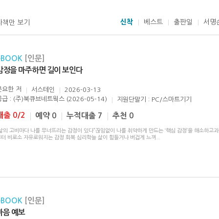
신착
베스트
출판일
서명
자책만 보기
eBOOK
[인문]
감정을 마주하면 길이 보인다
문요한
저
서스테인
2026-03-13
공급 : (주)북큐브네트웍스 (2026-05-14)
지원단말기 : PC/스마트기기
대출 0/2
예약 0
누적대출 7
추천 0
“삶의 고비마다 나를 무너뜨리는 감정이 있다”끊임없이 나를 취약하게 만드는 ‘핵심 감정’을 해소하고
부터 비로소 자유로워지는 감정 회복 심리학늘 삶이 힘들거나 버겁게 느껴
...
eBOOK
[인문]
마음 예보