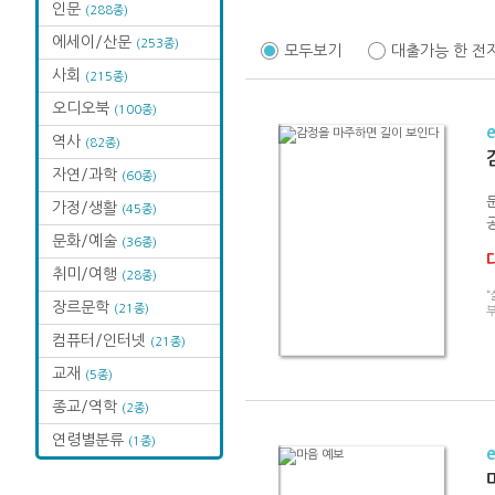
인문
(288종)
에세이/산문
(253종)
모두보기
대출가능 한 전
사회
(215종)
오디오북
(100종)
역사
(82종)
자연/과학
(60종)
가정/생활
(45종)
문화/예술
(36종)
취미/여행
(28종)
장르문학
(21종)
컴퓨터/인터넷
(21종)
교재
(5종)
종교/역학
(2종)
연령별분류
(1종)