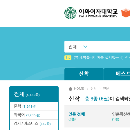
전체
Tip
MAMACExtrac.dll 파일 다운로드
Tip
(뷰어:북플레이어를 설치했는데) 전
신착
베스
HOME
신착
인문
전체
(4,460종)
신착
총 3종 (6권)
이 검색되
문학
(1,841종)
인문 전체
인문학산
외국어
(1,015종)
(3종)
(1종)
경제/비즈니스
(447종)