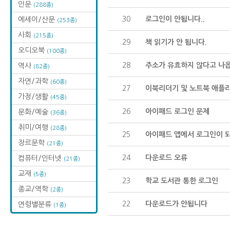
인문
(288종)
30
로그인이 안됩니다..
에세이/산문
(253종)
사회
(215종)
29
책 읽기가 안 됩니다.
오디오북
(100종)
28
주소가 유효하지 않다고 나
역사
(82종)
자연/과학
(60종)
27
이북리더기 및 노트북 애플
가정/생활
(45종)
26
아이패드 로그인 문제
문화/예술
(36종)
취미/여행
(28종)
25
아이패드 앱에서 로그인이 되
장르문학
(21종)
24
다운로드 오류
컴퓨터/인터넷
(21종)
교재
(5종)
23
학교 도서관 통한 로그인
종교/역학
(2종)
22
다운로드가 안됩니다
연령별분류
(1종)