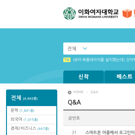
전체
Tip
MAMACExtrac.dll 파일 다운로드
Tip
(뷰어:북플레이어를 설치했는데) 전자
신착
베스트
HOME
Q&A
전체
(4,460종)
Q&A
문학
(1,841종)
글번호
외국어
(1,015종)
경제/비즈니스
(447종)
31
스마트폰 어플에서 로그인이