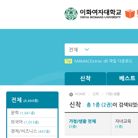
전체
Tip
MAMACExtrac.dll 파일 다운로드
Tip
(뷰어:북플레이어를 설치했는데) 전자
신착
베스트
HOME
신착
가정/생활
전체
(4,460종)
신착
총 1종 (2권)
이 검색되었
문학
(1,841종)
가정/생활 전체
자녀교육
외국어
(1,015종)
(1종)
(1종)
경제/비즈니스
(447종)