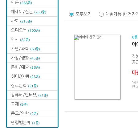
인문
(288종)
에세이/산문
(253종)
모두보기
대출가능 한 전자
사회
(215종)
오디오북
(100종)
e
역사
(82종)
아
자연/과학
(60종)
김
가정/생활
(45종)
공급
문화/예술
(36종)
대출
취미/여행
(28종)
“사
장르문학
(21종)
년 
컴퓨터/인터넷
(21종)
교재
(5종)
종교/역학
(2종)
연령별분류
(1종)