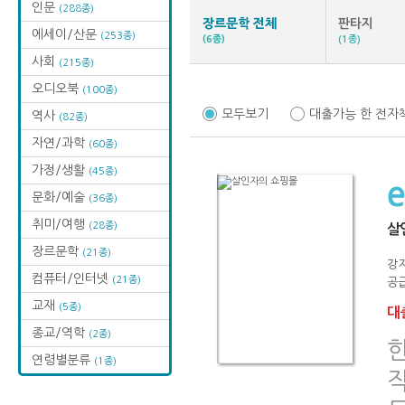
인문
(288종)
장르문학 전체
판타지
에세이/산문
(253종)
(6종)
(1종)
사회
(215종)
오디오북
(100종)
모두보기
대출가능 한 전자
역사
(82종)
자연/과학
(60종)
가정/생활
(45종)
문화/예술
(36종)
취미/여행
(28종)
살
장르문학
(21종)
강
컴퓨터/인터넷
(21종)
공급
교재
(5종)
대출
종교/역학
(2종)
연령별분류
(1종)