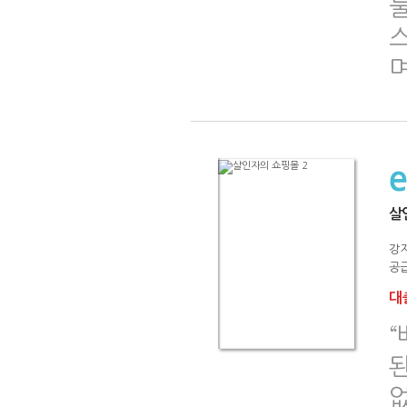
둘
살
강
공급
대출
된
없