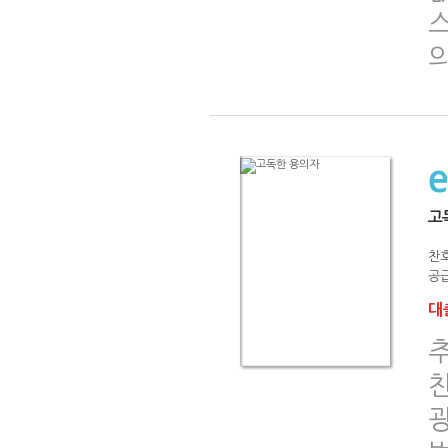
의
고
찬
공급
대출
추