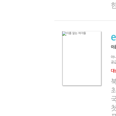
이
아
공급
대출
첫