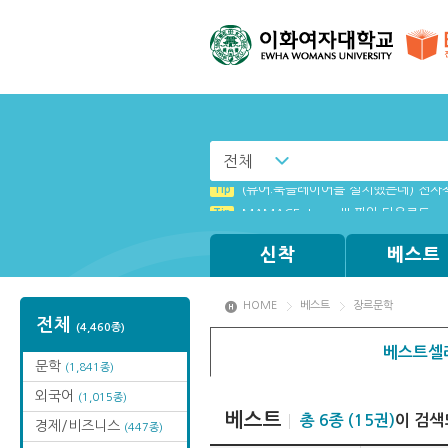
전체
Tip
(뷰어:북플레이어를 설치했는데) 전자
Tip
MAMACExtrac.dll 파일 다운로드
신착
베스트
HOME
베스트
장르문학
전체
(4,460종)
베스트셀
문학
(1,841종)
외국어
(1,015종)
베스트
총 6종 (15권)
이 검색
경제/비즈니스
(447종)