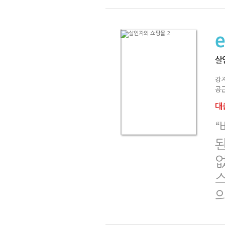
살
강
공급
대출
된
없
의