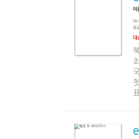
이
아
공급
대출
첫