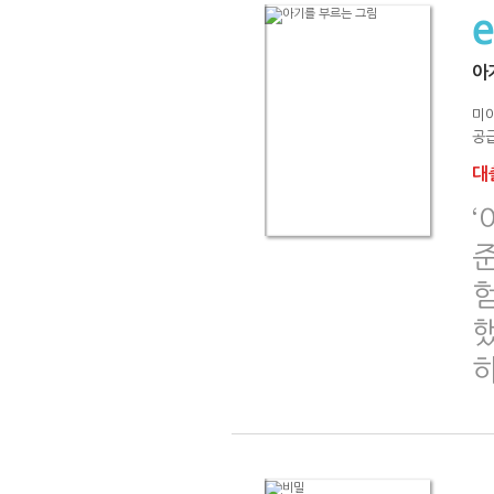
아
미
공급
대출