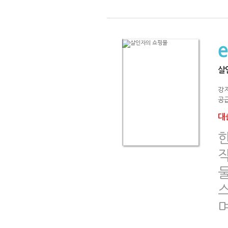
살
강
공급
대출
둘