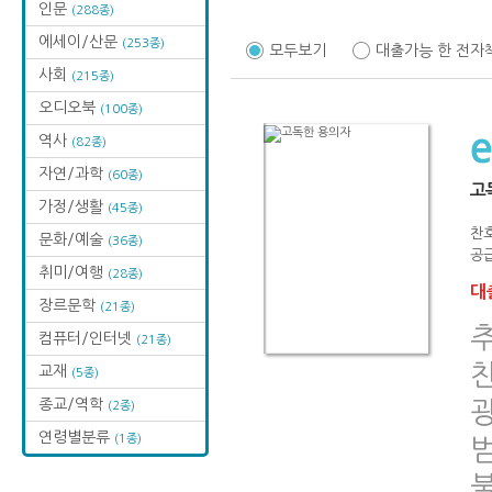
인문
(288종)
에세이/산문
(253종)
모두보기
대출가능 한 전자
사회
(215종)
오디오북
(100종)
역사
(82종)
자연/과학
(60종)
고
가정/생활
(45종)
찬
문화/예술
(36종)
공급
취미/여행
(28종)
대출
장르문학
(21종)
추
컴퓨터/인터넷
(21종)
교재
(5종)
종교/역학
(2종)
연령별분류
(1종)