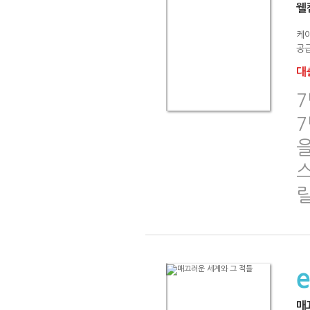
웰
케
공급
대출
7
릴
매