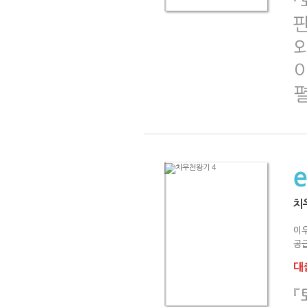
『
치
이
공급
대출
『