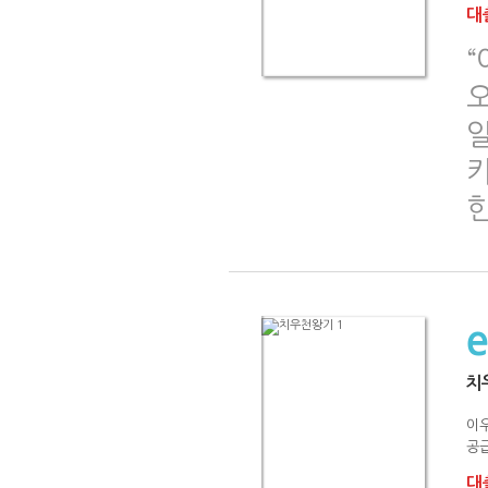
대출
힌
치
이
공급
대출