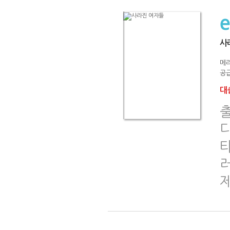
사
메
공급
대출
출