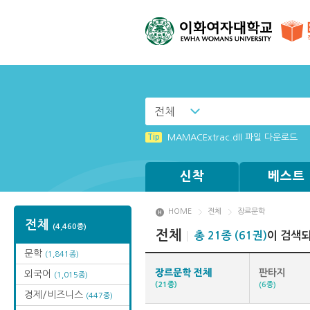
전체
Tip
(뷰어:북플레이어를 설치했는데) 전자
Tip
MAMACExtrac.dll 파일 다운로드
신착
베스트
HOME
전체
장르문학
전체
(4,460종)
전체
총 21종 (61권)
이 검색
문학
(1,841종)
장르문학 전체
판타지
외국어
(1,015종)
(21종)
(6종)
경제/비즈니스
(447종)