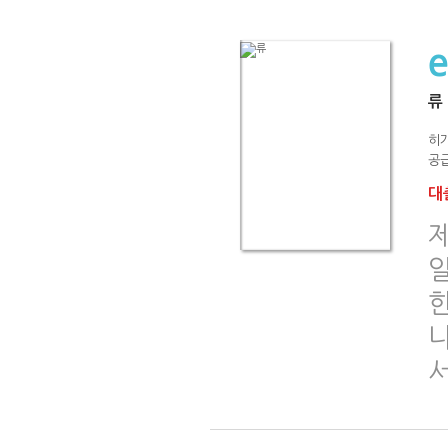
류
히
공급
대출
제
한
나