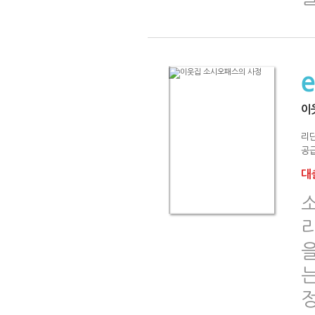
이
리단
공급
대출
을
는
정