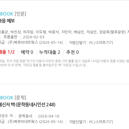
eBOOK
[인문]
마음 예보
윤홍균, 박진성, 하주원, 이두형, 박종석, 지민아, 배승민, 차승민, 장광호(팔호광장)
흐름출판
2026-02-03
공급 : (주)북큐브네트웍스 (2026-05-14)
지원단말기 : PC/스마트기기
대출 1/2
예약 0
누적대출 2
추천 0
내일, 우리 마음 맑음”허기진 마음과 도파민 중독 너머 툴툴 털고 내일로 나아갈 마음의 힘을 되찾는 
00여 만 부 판매, ‘자존감 열풍’을 불러일으킨 책 『자존감 수업』의 윤
...
eBOOK
[문학]
메신저 백 (문학동네시인선 248)
박상수
저
문학동네
2026-04-10
공급 : (주)북큐브네트웍스 (2026-05-14)
지원단말기 : PC/스마트기기