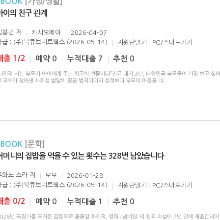
eBOOK
[가정/생활]
아이의 친구 관계
김붕년
저
카시오페아
2026-04-07
공급 : (주)북큐브네트웍스 (2026-05-14)
지원단말기 : PC/스마트기기
대출 1/2
예약 0
누적대출 7
추천 0
“사회적 뇌는 부모가 아이에게 주는 최고의 선물이다”진료 대기 3년, 대한민국 부모들이 가장 보고 싶
년 교수가 찾아낸 사회성 발달의 황금 법칙아이의 성적보다 부모의 마음을 더
...
eBOOK
[문학]
어머니의 집밥을 먹을 수 있는 횟수는 328번 남았습니다
우와노 소라
저
모모
2026-01-28
공급 : (주)북큐브네트웍스 (2026-05-14)
지원단말기 : PC/스마트기기
대출 0/2
예약 0
누적대출 1
추천 0
026년 극장가를 뜨거운 감동으로 물들일 화제작, 영화 〈넘버원〉의 원작 소설이 7년 만에 재출간되어