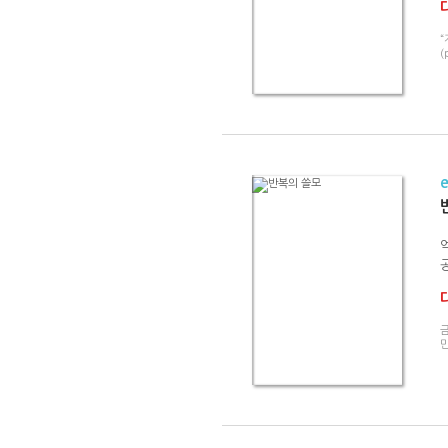
(
금
만