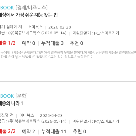
eBOOK
[경제/비즈니스]
세상에서 가장 쉬운 재능 찾는 법
야기 짐페이
저
소미북스
2026-02-20
공급 : (주)북큐브네트웍스 (2026-05-14)
지원단말기 : PC/스마트기기
대출 1/2
예약 0
누적대출 3
추천 0
누구에게나 재능은 존재한다.다만 아직 발견하지 못했을 뿐이다.이 책은, 당신만의 재능을 발견함으로써
감’을 손에 넣는 방법을 쓴 책입니다.“그런 일이 정말로 가능할까?” 이
...
eBOOK
[문학]
세종의 나라 1
김진명
저
이타북스
2026-04-23
공급 : (주)북큐브네트웍스 (2026-05-14)
지원단말기 : PC/스마트기기
대출 2/2
예약 2
누적대출 11
추천 0