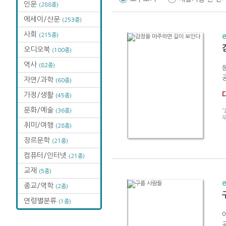
인문
(288종)
에세이/산문
(253종)
사회
(215종)
오디오북
(100종)
역사
(82종)
자연/과학
(60종)
가정/생활
(45종)
문화/예술
(36종)
취미/여행
(28종)
장르문학
(21종)
컴퓨터/인터넷
(21종)
교재
(5종)
종교/역학
(2종)
연령별분류
(1종)