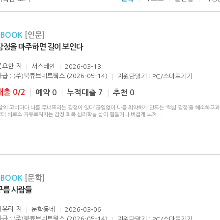
eBOOK
[인문]
감정을 마주하면 길이 보인다
문요한
저
서스테인
2026-03-13
공급 : (주)북큐브네트웍스 (2026-05-14)
지원단말기 : PC/스마트기기
대출 0/2
예약 0
누적대출 7
추천 0
“삶의 고비마다 나를 무너뜨리는 감정이 있다”끊임없이 나를 취약하게 만드는 ‘핵심 감정’을 해소하고
부터 비로소 자유로워지는 감정 회복 심리학늘 삶이 힘들거나 버겁게 느껴
...
eBOOK
[문학]
구름 사람들
이유리
저
문학동네
2026-03-06
공급 : (주)북큐브네트웍스 (2026-05-14)
지원단말기 : PC/스마트기기