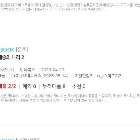
대한민국 대표 베스트셀러 작가 김진명, 3년 만의 신작 장편소설무궁화꽃이 피었습니다, 고구려를 잇는
역작“백성을 섬기지 않는 나라는 나라가 아니다”사유조차 중국에 예속당해야
...
eBOOK
[문학]
세종의 나라 2
김진명
저
이타북스
2026-04-23
공급 : (주)북큐브네트웍스 (2026-05-14)
지원단말기 : PC/스마트기기
대출 2/2
예약 0
누적대출 8
추천 0
조선은 명나라의 거대한 그늘 아래 있다. 명나라는 조선의 처녀와 공물을 수탈하고, 조선의 독자적인 
저히 통제한다. 세종은 백성이 억울함을 당해도 호소할 길이 없는 현실에 분노
...