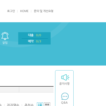
로그인
HOME
문의 및 개선요청
대출
0/0
예약
0/3
알림
공지사항
Q&A
순
저자명순
추천순