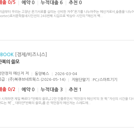
대출 0/5
예약 0
누적대출 6
추천 0
“지금부터 우리는 고장난 온기서로를 살리는 신비한 저주”온기를 나누어주는 메신저로서,슬픔을 나누어
porter)로서문학동네시인선의 248번째 시집으로 박상수 시인의 『메신저 백
...
eBOOK
[경제/비즈니스]
반복의 쓸모
억만장자 메신저
저
동양북스
2026-03-04
공급 : (주)북큐브네트웍스 (2026-05-14)
지원단말기 : PC/스마트기기
대출 0/2
예약 0
누적대출 3
추천 1
 시작하면 제일 빠르다 『반복의 쓸모』22만 인플루언서 ‘억만장자 메신저’의 첫 책 “자신의 시간을 다
드는 책” _ 데미안『반복의 쓸모』를 쓴 억만장자 메신저는 스레드에
...