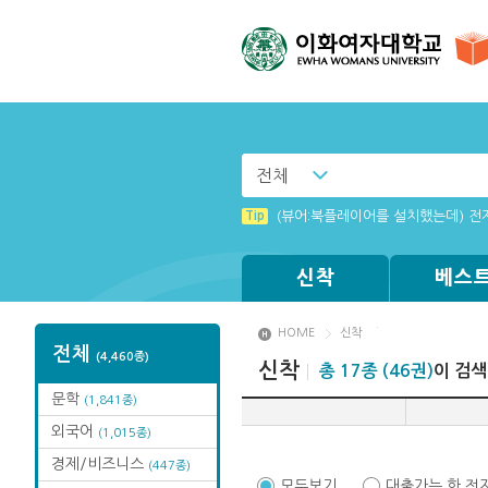
전체
Tip
(뷰어:북플레이어를 설치했는데) 전
Tip
MAMACExtrac.dll 파일 다운로드
신착
베스
HOME
신착
전체
(4,460종)
신착
총 17종 (46권)
이 검
문학
(1,841종)
외국어
(1,015종)
경제/비즈니스
(447종)
모두보기
대출가능 한 전