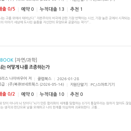
대출 0/5
예약 0
누적대출 13
추천 1
나는 구름 위에서 태어났다.” 자본주의의 비극에 관한 가장 반짝이는 시선, 가장 높은 곳에서 시작되는
곳의 이야기 세상에 도사린 슬픔을 자신만의 모양으로 공글리는 작가 『
...
eBOOK
[자연/과학]
뇌는 어떻게 나를 조종하는가
크리스 나이바우어
저
클랩북스
2026-01-28
공급 : (주)북큐브네트웍스 (2026-05-14)
지원단말기 : PC/스마트기기
대출 0/2
예약 0
누적대출 10
추천 0
“내 탓이 아니라 뇌 탓이다.”뇌가 만든 합리화의 세계를 탐험하는 8가지 통찰우리는 원하지 않아도 끊
르는 생각과 판단으로 남을 오해하고 나의 한계를 의심하며 괴로워한다. 고통
...