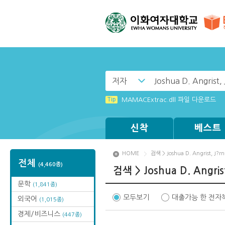
저자
Tip
(뷰어:북플레이어를 설치했는데) 전자
Tip
MAMACExtrac.dll 파일 다운로드
신착
베스트
HOME
검색 > Joshua D. Angrist, J?rn
전체
(4,460종)
검색 > Joshua D. Angrist
문학
(1,841종)
모두보기
대출가능 한 전자
외국어
(1,015종)
경제/비즈니스
(447종)