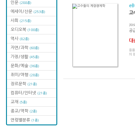
인문
(288종)
e
에세이/산문
(253종)
고
사회
(215종)
Jos
오디오북
(100종)
공급
역사
(82종)
대출
자연/과학
(60종)
응용
의 
가정/생활
(45종)
문화/예술
(36종)
취미/여행
(28종)
장르문학
(21종)
컴퓨터/인터넷
(21종)
교재
(5종)
종교/역학
(2종)
연령별분류
(1종)